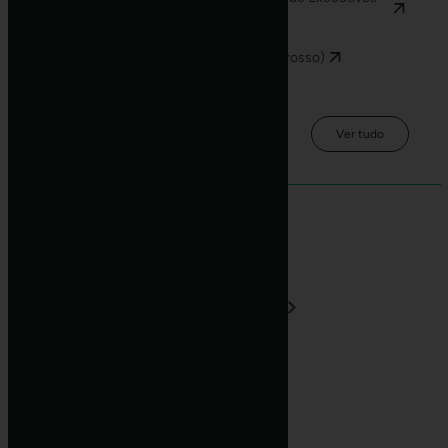
em Mídias Digitais
08/07/2026
Fato Relevante - Acordo (Bloco Mato Grosso)
Ver tudo
Divulgação de
Resultados
1T26
4T25
3T25
2T25
Release
ITR
Apresentação Videoconferência
Gravação da Videoconferência
Destaques