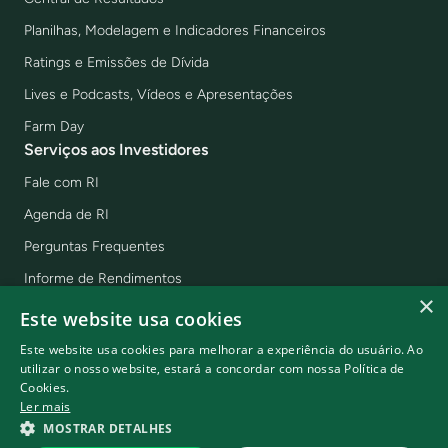
Planilhas, Modelagem e Indicadores Financeiros
Ratings e Emissões de Dívida
Lives e Podcasts, Vídeos e Apresentações
Farm Day
Serviços aos Investidores
Fale com RI
Agenda de RI
Perguntas Frequentes
Informe de Rendimentos
×
Cadastre-se no Mailing
Este website usa cookies
Central de RI para Investidores PF
Este website usa cookies para melhorar a experiência do usuário. Ao
utilizar o nosso website, estará a concordar com nossa Política de
Cookies.
Ler mais
SLC 2026 - © Todos os direitos reservados
MOSTRAR DETALHES
Powered by
MZ