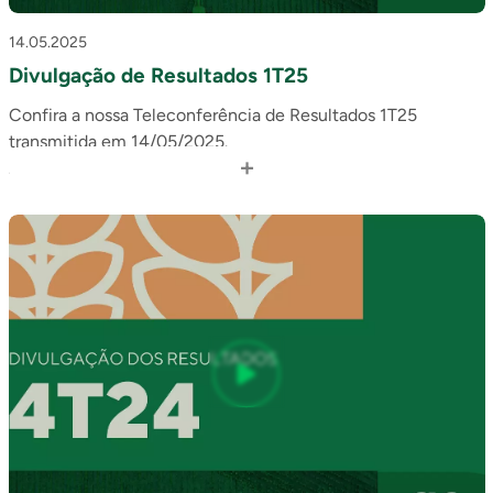
14.05.2025
Divulgação de Resultados 1T25
Confira a nossa Teleconferência de Resultados 1T25
transmitida em 14/05/2025.
+
Acesse o release: https://api.mziq.com/mzfilemanager/v2…
Em caso de dúvidas, contate: ri@slcagricola.com.br.