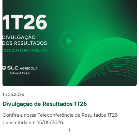
15.05.2026
Divulgação de Resultados 1T26
Confira a nossa Teleconferência de Resultados 1T26
transmitida em 15/05/2026.
+
Clique aqui
para acessar o release de Resultados
Em caso de dúvidas, contate: ri@slcagricola.com.br.