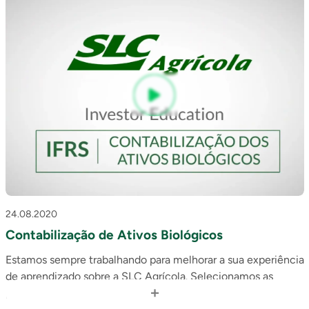
24.08.2020
Contabilização de Ativos Biológicos
Estamos sempre trabalhando para melhorar a sua experiência
de aprendizado sobre a SLC Agrícola. Selecionamos as
+
perguntas mais frequentes recebidas na área de Relações