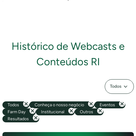
com Investidores e montamos uma série de 5 vídeos que
ilustrarão de forma mais didática alguns aspectos básicos do
nosso negócio. O terceiro vídeo da série é sobre a
Contabilização de Ativos Biológicos.
Histórico de Webcasts e
Conteúdos RI
Todos
Conheça o nosso negócio
Eventos
Farm Day
Institucional
Outros
Resultados