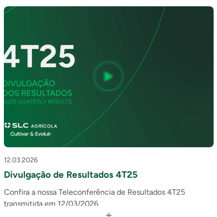
12.03.2026
Divulgação de Resultados 4T25
Confira a nossa Teleconferência de Resultados 4T25
transmitida em 12/03/2026.
+
Clique aqui
para acessar o release de Resultados