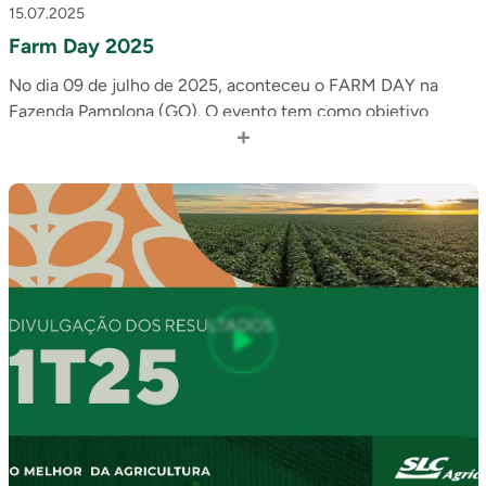
15.07.2025
Farm Day 2025
No dia 09 de julho de 2025, aconteceu o FARM DAY na
Fazenda Pamplona (GO). O evento tem como objetivo
+
aproximar investidores, analistas e parceiros da realidade do
campo e das práticas que norteiam o nosso negócio.
Confira!