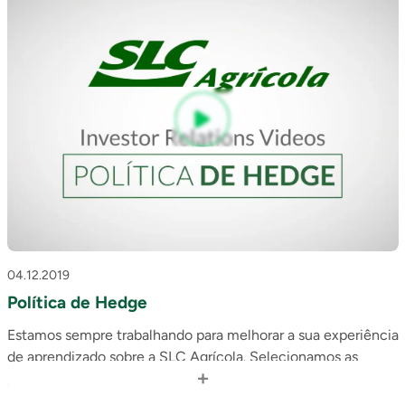
didática alguns aspectos básicos do nosso negócio.
Esse primeiro vídeo é sobre o Ciclo de Produção.
04.12.2019
Política de Hedge
Estamos sempre trabalhando para melhorar a sua experiência
de aprendizado sobre a SLC Agrícola. Selecionamos as
+
perguntas mais frequentes recebidas na área de Relações
com Investidores e montamos uma série de 5 vídeos