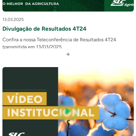
13.03.2025
Divulgação de Resultados 4T24
Confira a nossa Teleconferência de Resultados 4T24
transmitida em 13/03/2025.
+
Acesse o release: https://bit.ly/3DsY3Jr
Em caso de dúvidas, contate: ri@slcagricola.com.br.