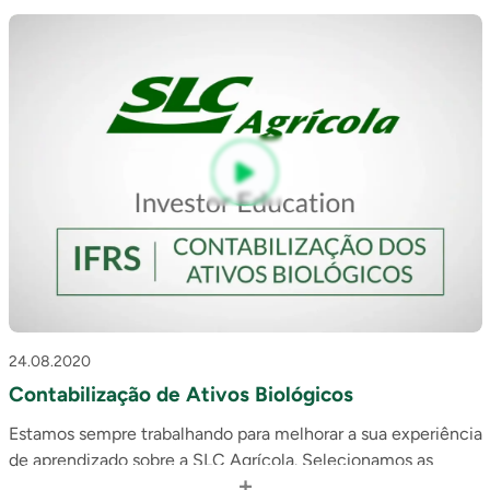
animados que acreditamos que ilustrarão de forma mais
didática alguns aspectos básicos do nosso negócio.
Esse segundo vídeo é sobre a Política de Hedge.
24.08.2020
Contabilização de Ativos Biológicos
Estamos sempre trabalhando para melhorar a sua experiência
de aprendizado sobre a SLC Agrícola. Selecionamos as
+
perguntas mais frequentes recebidas na área de Relações