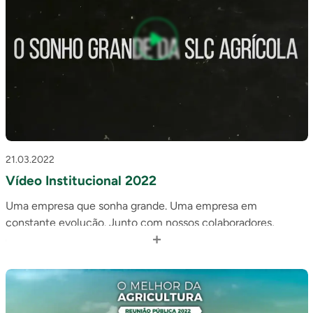
21.03.2022
Vídeo Institucional 2022
Uma empresa que sonha grande. Uma empresa em
constante evolução. Junto com nossos colaboradores,
+
estamos trabalhando para gerar impactos positivos na
sociedade e para desenvolver o agro do futuro. Saiba mais
sobre a SLC Agrícola, uma empresa do Grupo SLC. Conheça
nosso vídeo institucional!