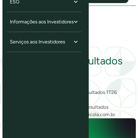
ESG
Informações aos Investidores
Serviços aos Investidores
Resultados
Divulgação de Resultados
1T26
Confira a nossa Teleconferência de Resultados 1T26
transmitida em 15/05/2026.
Clique aqui
para acessar o release de Resultados
Em caso de dúvidas, contate: ri@slcagricola.com.br.