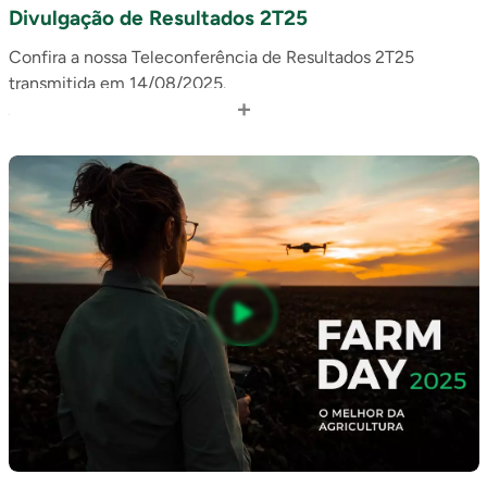
Divulgação de Resultados 2T25
Confira a nossa Teleconferência de Resultados 2T25
transmitida em 14/08/2025.
+
Acesse o release: https://api.mziq.com/mzfilemanager/v2…
Em caso de dúvidas, contate: ri@slcagricola.com.br.