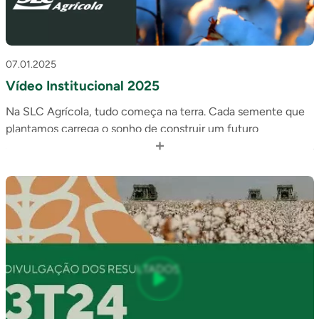
07.01.2025
Vídeo Institucional 2025
Na SLC Agrícola, tudo começa na terra. Cada semente que
plantamos carrega o sonho de construir um futuro
+
sustentável, combinando eficiência com respeito ao planeta.
A paixão nos move em tudo o que fazemos. Superamos
desafios com determinação e resiliência. A integridade é o
alicerce das nossas ações, seja com a ética em todos os
processos, seja com o cuidado com as pessoas, para
cultivarmos relações duradouras.