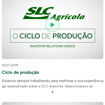
25.07.2019
Ciclo de produção
Estamos sempre trabalhando para melhorar a sua experiência
de aprendizado sobre a SLC Agrícola. Selecionamos as
+
perguntas mais frequentes recebidas na área de Relações
com Investidores e montamos uma série de 5 vídeos
animados que acreditamos que ilustrarão de forma mais