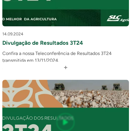
14.09.2024
Divulgação de Resultados 3T24
Confira a nossa Teleconferência de Resultados 3T24
transmitida em 13/11/2024.
+
Acesse o release: https://bit.ly/Resultados3T24
Em caso de dúvidas, contate: ri@slcagricola.com.br.