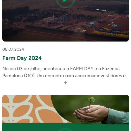
08.07.2024
Farm Day 2024
No dia 03 de julho, aconteceu o FARM DAY, na Fazenda
Pamplona (GO). Um encontro para aproximar investidores e
+
analistas de mercado do dia a dia da operação de uma das
fazendas da SLC Agrícola.