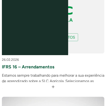
26.02.2026
IFRS 16 – Arrendamentos
Estamos sempre trabalhando para melhorar a sua experiência
de aprendizado sobre a SLC Agrícola. Selecionamos as
+
perguntas mais frequentes recebidas na área de Relações
com Investidores e montamos uma série de 5 vídeos
animados que acreditamos que ilustrarão de forma mais
didática alguns aspectos básicos do nosso negócio.