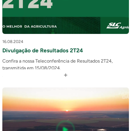
16.08.2024
Divulgação de Resultados 2T24
Confira a nossa Teleconferência de Resultados 2T24,
transmitida em 15/08/2024.
+
Acesse o release: https://bit.ly/Release2T24
Em caso de dúvidas, contate: ri@slcagricola.com.br.