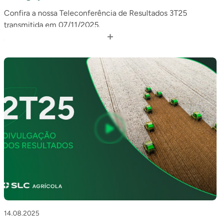
Confira a nossa Teleconferência de Resultados 3T25
transmitida em 07/11/2025.
+
Clique aqui
para acessar o release de resultados.
Em caso de dúvidas, contate: ri@slcagricola.com.br.
14.08.2025