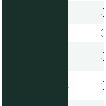
12/31/2026
Calendário de Eventos
Corporativos
12/31/2026
GOV
07/29/2026
Comunicado ao Mercado -
Participacao de Executivos em
Mídias Digitais
07/15/2026
Comunicado ao Mercado -
Participacao de Executivos em
Mídias Digitais