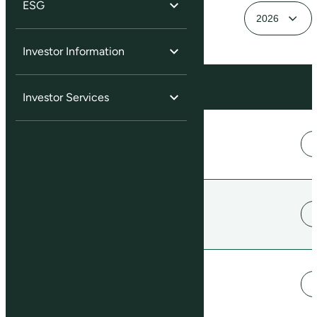
ESG
Investor Information
Central de Downloads
Investor Services
12/31/2026
Calendário de Eventos
Corporativos
12/31/2026
Calendário de Eventos
Corporativos
12/31/2026
Calendário de Eventos
Corporativos