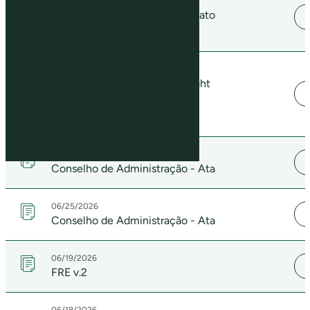
07/08/2026
Material Fact - Agreement (Mato
Grosso Block)
06/26/2026
Material Fact - Exercise of Right
of First Refusal (Mato Grosso
Block)
06/26/2026
Conselho de Administração - Ata
06/25/2026
Conselho de Administração - Ata
06/19/2026
FRE v.2